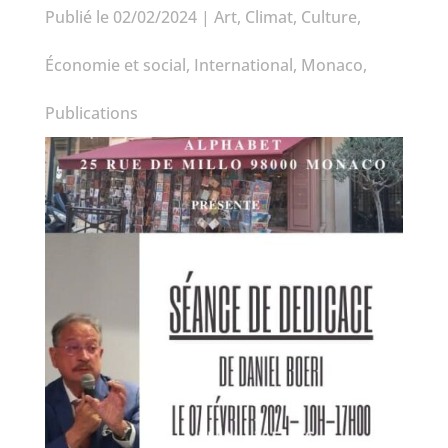
Publié le 02/02/2024
|
Art
,
Climat
,
Culture
,
Économie et social
,
International
,
Monaco
,
Publications