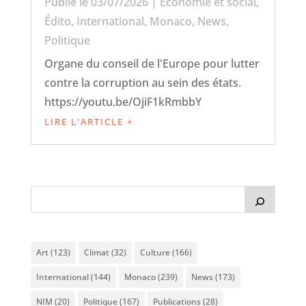
Publié le 03/07/2026
|
Économie et social
,
Édito
,
International
,
Monaco
,
News
,
Politique
Organe du conseil de l'Europe pour lutter
contre la corruption au sein des états.
https://youtu.be/OjiF1kRmbbY
LIRE L'ARTICLE +
Art
(123)
Climat
(32)
Culture
(166)
International
(144)
Monaco
(239)
News
(173)
NIM
(20)
Politique
(167)
Publications
(28)