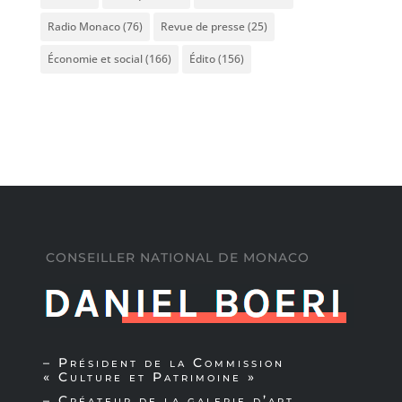
Radio Monaco
(76)
Revue de presse
(25)
Économie et social
(166)
Édito
(156)
CONSEILLER NATIONAL DE MONACO
– Président de la
Commission
« Culture et Patrimoine »
– Créateur de la
galerie d’art