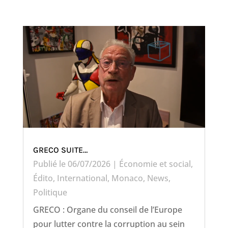
GRECO SUITE…
Publié le 06/07/2026
|
Économie et social
,
Édito
,
International
,
Monaco
,
News
,
Politique
GRECO : Organe du conseil de l’Europe
pour lutter contre la corruption au sein