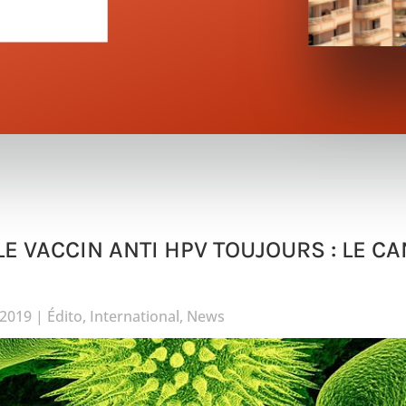
, LE VACCIN ANTI HPV TOUJOURS : LE 
/2019
|
Édito
,
International
,
News