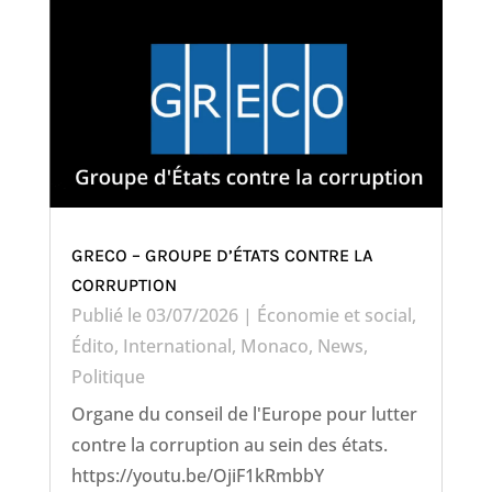
GRECO – GROUPE D’ÉTATS CONTRE LA
CORRUPTION
Publié le 03/07/2026
|
Économie et social
,
Édito
,
International
,
Monaco
,
News
,
Politique
Organe du conseil de l'Europe pour lutter
contre la corruption au sein des états.
https://youtu.be/OjiF1kRmbbY