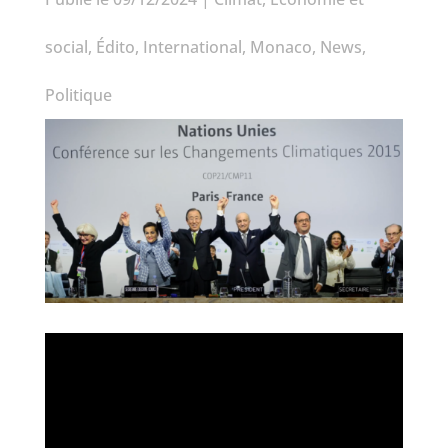
social
,
Édito
,
International
,
Monaco
,
News
,
Politique