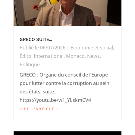
GRECO SUITE…
Publié le 06/07/2026
|
Économie et social
,
Édito
,
International
,
Monaco
,
News
,
Politique
GRECO : Organe du conseil de l’Europe
pour lutter contre la corruption au sein
des états, suite...
https://youtu.be/w1_YLskmCV4
LIRE L'ARTICLE +