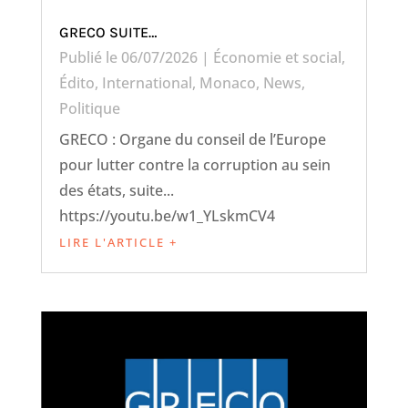
GRECO SUITE…
Publié le 06/07/2026
|
Économie et social
,
Édito
,
International
,
Monaco
,
News
,
Politique
GRECO : Organe du conseil de l’Europe
pour lutter contre la corruption au sein
des états, suite...
https://youtu.be/w1_YLskmCV4
LIRE L'ARTICLE +