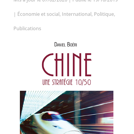
|
Économie et social
,
International
,
Politique
,
Publications