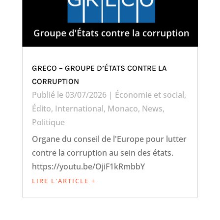
GRECO – GROUPE D’ÉTATS CONTRE LA
CORRUPTION
Publié le 03/07/2026
|
Économie et social
,
Édito
,
International
,
Monaco
,
News
,
Politique
Organe du conseil de l'Europe pour lutter
contre la corruption au sein des états.
https://youtu.be/OjiF1kRmbbY
LIRE L'ARTICLE +